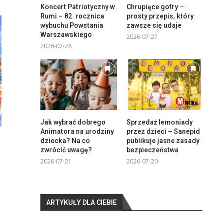
Koncert Patriotyczny w
Chrupiące gofry –
Rumi – 82. rocznica
prosty przepis, który
wybuchu Powstania
zawsze się udaje
Warszawskiego
2026-07-27
2026-07-28
Jak wybrać dobrego
Sprzedaż lemoniady
Animatora na urodziny
przez dzieci – Sanepid
dziecka? Na co
publikuje jasne zasady
zwrócić uwagę?
bezpieczeństwa
2026-07-21
2026-07-20
ARTYKUŁY DLA CIEBIE