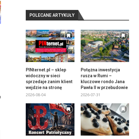
POLECANE ARTYKUŁY
PINternet.pl – sklep
Potężna inwestycja
widoczny w sieci
rusza w Rumi –
sprzedaje zanim klient
kluczowe rondo Jana
wejdzie na stronę
Pawła II w przebudowie
2026-08-04
2026-07-31
h