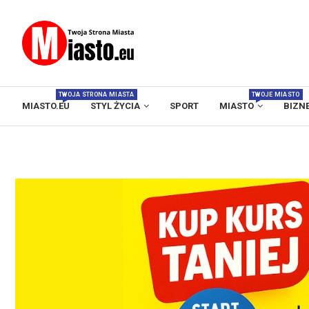
TWOJA STRONA MIASTA
TWOJE MIASTO
MIASTO.EU
STYL ŻYCIA
SPORT
MIASTO
BIZN