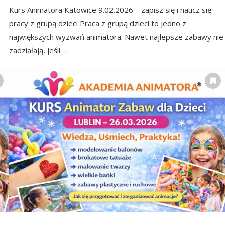
Kurs Animatora Katowice 9.02.2026 – zapisz się i naucz się
pracy z grupą dzieci Praca z grupą dzieci to jedno z
największych wyzwań animatora. Nawet najlepsze zabawy nie
zadziałają, jeśli …
Wieczorne rytuały na dobr
Jesteś Mamą? Zosta
Jak przygotować się.
Animatorką Zabaw!
2024-11-10
2024-11-21