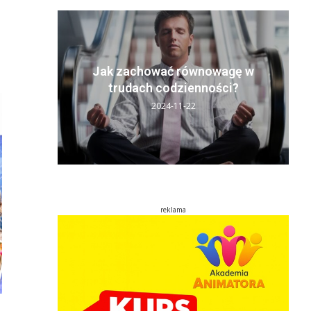
y sen:
ń
Jak zachować równowagę w
..
trudach codzienności?
2024-11-22
reklama