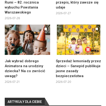
Rumi – 82. rocznica
przepis, który zawsze się
wybuchu Powstania
udaje
Warszawskiego
2026-07-27
2026-07-28
Jak wybrać dobrego
Sprzedaż lemoniady przez
Animatora na urodziny
dzieci – Sanepid publikuje
dziecka? Na co zwrócić
jasne zasady
uwagę?
bezpieczeństwa
2026-07-21
2026-07-20
ARTYKUŁY DLA CIEBIE