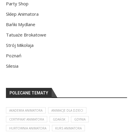
Party Shop
Sklep Animatora
Bańki Mydlane
Tatuaże Brokatowe
Strój Mikołaja
Poznań
Silesia
POLECANE TEMATY
AKADEMIA ANIMATORA
ANIMACJE DLA DZIECI
CERTYFIKAT ANIMATORA
GDAŃSK
GDYNIA
HURTOWNIA ANIMATORA
KURS ANIMATORA