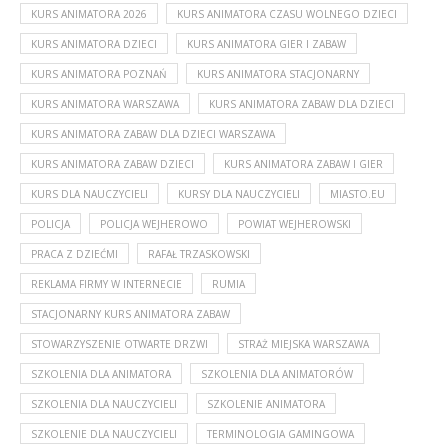
KURS ANIMATORA 2026
KURS ANIMATORA CZASU WOLNEGO DZIECI
KURS ANIMATORA DZIECI
KURS ANIMATORA GIER I ZABAW
KURS ANIMATORA POZNAŃ
KURS ANIMATORA STACJONARNY
KURS ANIMATORA WARSZAWA
KURS ANIMATORA ZABAW DLA DZIECI
KURS ANIMATORA ZABAW DLA DZIECI WARSZAWA
KURS ANIMATORA ZABAW DZIECI
KURS ANIMATORA ZABAW I GIER
KURS DLA NAUCZYCIELI
KURSY DLA NAUCZYCIELI
MIASTO.EU
POLICJA
POLICJA WEJHEROWO
POWIAT WEJHEROWSKI
PRACA Z DZIEĆMI
RAFAŁ TRZASKOWSKI
REKLAMA FIRMY W INTERNECIE
RUMIA
STACJONARNY KURS ANIMATORA ZABAW
STOWARZYSZENIE OTWARTE DRZWI
STRAŻ MIEJSKA WARSZAWA
SZKOLENIA DLA ANIMATORA
SZKOLENIA DLA ANIMATORÓW
SZKOLENIA DLA NAUCZYCIELI
SZKOLENIE ANIMATORA
SZKOLENIE DLA NAUCZYCIELI
TERMINOLOGIA GAMINGOWA