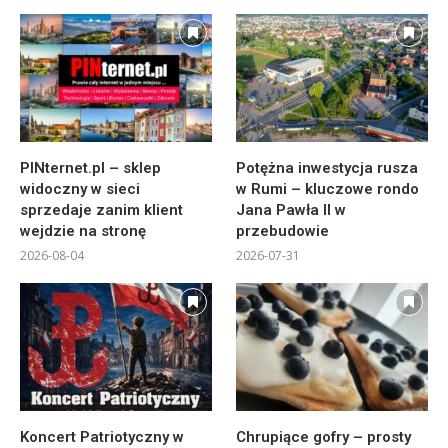
PINternet.pl – sklep
Potężna inwestycja rusza
widoczny w sieci
w Rumi – kluczowe rondo
sprzedaje zanim klient
Jana Pawła II w
wejdzie na stronę
przebudowie
2026-08-04
2026-07-31
Koncert Patriotyczny w
Chrupiące gofry – prosty