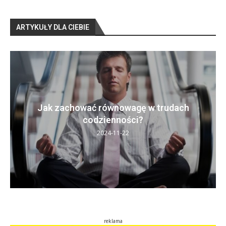
ARTYKUŁY DLA CIEBIE
Jak zachować równowagę w trudach
codzienności?
2024-11-22
reklama