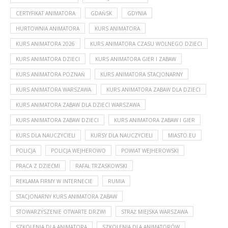
CERTYFIKAT ANIMATORA
GDAŃSK
GDYNIA
HURTOWNIA ANIMATORA
KURS ANIMATORA
KURS ANIMATORA 2026
KURS ANIMATORA CZASU WOLNEGO DZIECI
KURS ANIMATORA DZIECI
KURS ANIMATORA GIER I ZABAW
KURS ANIMATORA POZNAŃ
KURS ANIMATORA STACJONARNY
KURS ANIMATORA WARSZAWA
KURS ANIMATORA ZABAW DLA DZIECI
KURS ANIMATORA ZABAW DLA DZIECI WARSZAWA
KURS ANIMATORA ZABAW DZIECI
KURS ANIMATORA ZABAW I GIER
KURS DLA NAUCZYCIELI
KURSY DLA NAUCZYCIELI
MIASTO.EU
POLICJA
POLICJA WEJHEROWO
POWIAT WEJHEROWSKI
PRACA Z DZIEĆMI
RAFAŁ TRZASKOWSKI
REKLAMA FIRMY W INTERNECIE
RUMIA
STACJONARNY KURS ANIMATORA ZABAW
STOWARZYSZENIE OTWARTE DRZWI
STRAŻ MIEJSKA WARSZAWA
SZKOLENIA DLA ANIMATORA
SZKOLENIA DLA ANIMATORÓW