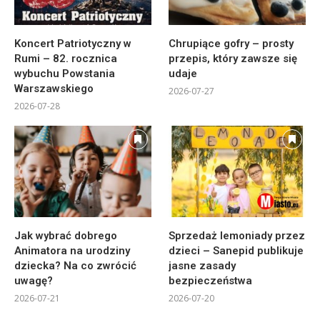
Koncert Patriotyczny w
Chrupiące gofry – prosty
Rumi – 82. rocznica
przepis, który zawsze się
wybuchu Powstania
udaje
Warszawskiego
2026-07-27
2026-07-28
Jak wybrać dobrego
Sprzedaż lemoniady przez
Animatora na urodziny
dzieci – Sanepid publikuje
dziecka? Na co zwrócić
jasne zasady
uwagę?
bezpieczeństwa
2026-07-21
2026-07-20