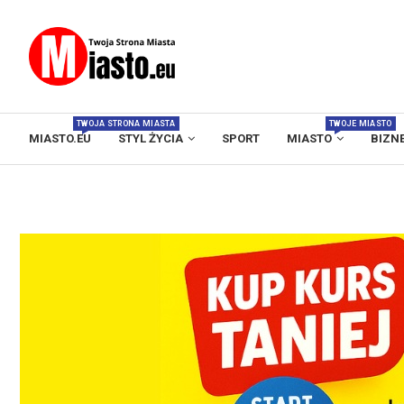
TWOJA STRONA MIASTA
TWOJE MIASTO
MIASTO.EU
STYL ŻYCIA
SPORT
MIASTO
BIZN