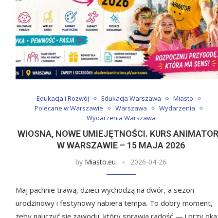
Edukacja i Rozwój
Edukacja Warszawa
Miasto
Polecane w Warszawie
Warszawa
Wydarzenia
Wydarzenia Warszawa
WIOSNA, NOWE UMIEJĘTNOŚCI. KURS ANIMATO
W WARSZAWIE – 15 MAJA 2026
by
Miasto.eu
2026-04-26
Maj pachnie trawą, dzieci wychodzą na dwór, a sezon
urodzinowy i festynowy nabiera tempa. To dobry moment,
żeby nauczyć się zawodu, który sprawia radość — i przy okaz