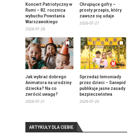
Koncert Patriotyczny w
Chrupiące gofry –
Rumi – 82. rocznica
prosty przepis, który
wybuchu Powstania
zawsze się udaje
Warszawskiego
2026-07-27
2026-07-28
Jak wybrać dobrego
Sprzedaż lemoniady
Animatora na urodziny
przez dzieci – Sanepid
dziecka? Na co
publikuje jasne zasady
zwrócić uwagę?
bezpieczeństwa
2026-07-21
2026-07-20
ARTYKUŁY DLA CIEBIE