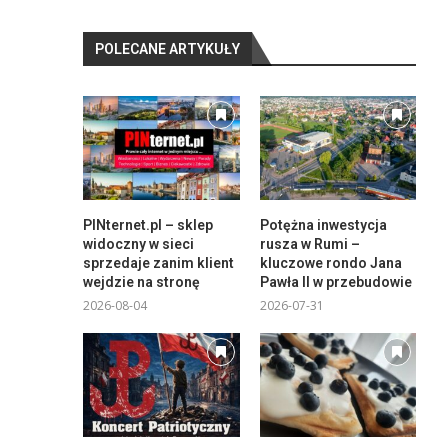
POLECANE ARTYKUŁY
PINternet.pl – sklep
Potężna inwestycja
widoczny w sieci
rusza w Rumi –
sprzedaje zanim klient
kluczowe rondo Jana
wejdzie na stronę
Pawła II w przebudowie
2026-08-04
2026-07-31