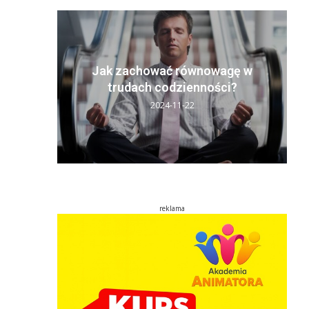
y sen:
ń
Jak zachować równowagę w
..
trudach codzienności?
2024-11-22
reklama