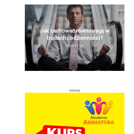
y sen:
ń
Jak zachować równowagę w
..
trudach codzienności?
2024-11-22
reklama