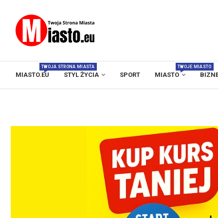
TWOJA STRONA MIASTA
TWOJE MIASTO
MIASTO.EU
STYL ŻYCIA
SPORT
MIASTO
BIZN