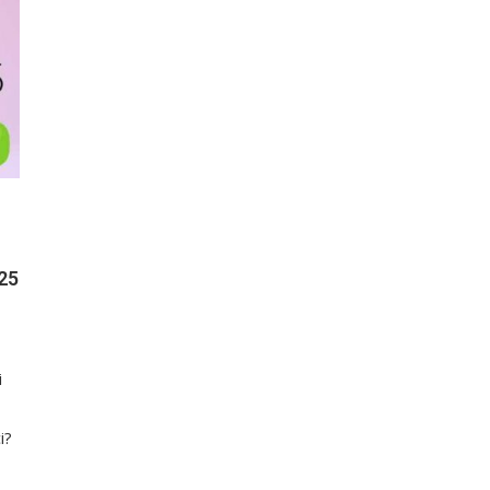
25
i
i?