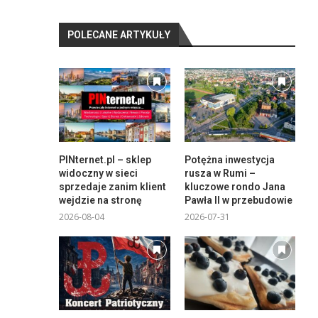
POLECANE ARTYKUŁY
PINternet.pl – sklep
Potężna inwestycja
widoczny w sieci
rusza w Rumi –
sprzedaje zanim klient
kluczowe rondo Jana
wejdzie na stronę
Pawła II w przebudowie
2026-08-04
2026-07-31