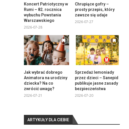
Koncert Patriotyczny w
Chrupiące gofry –
Rumi – 82. rocznica
prosty przepis, który
wybuchu Powstania
zawsze się udaje
Warszawskiego
2026-07-27
2026-07-28
Jak wybrać dobrego
Sprzedaż lemoniady
Animatora na urodziny
przez dzieci – Sanepid
dziecka? Na co
publikuje jasne zasady
zwrócić uwagę?
bezpieczeństwa
2026-07-21
2026-07-20
ARTYKUŁY DLA CIEBIE