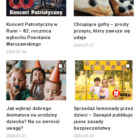
Koncert Patriotyczny w
Chrupiące gofry – prosty
Rumi – 82. rocznica
przepis, który zawsze się
wybuchu Powstania
udaje
Warszawskiego
2026-07-27
2026-07-28
Jak wybrać dobrego
Sprzedaż lemoniady przez
Animatora na urodziny
dzieci – Sanepid publikuje
dziecka? Na co zwrócić
jasne zasady
uwagę?
bezpieczeństwa
2026-07-21
2026-07-20