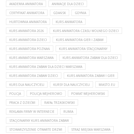
AKADEMIA ANIMATORA
ANIMACJE DLA DZIECI
CERTYFIKAT ANIMATORA
GDAŃSK
GDYNIA
HURTOWNIA ANIMATORA
KURS ANIMATORA
KURS ANIMATORA 2026
KURS ANIMATORA CZASU WOLNEGO DZIECI
KURS ANIMATORA DZIECI
KURS ANIMATORA GIER I ZABAW
KURS ANIMATORA POZNAŃ
KURS ANIMATORA STACJONARNY
KURS ANIMATORA WARSZAWA
KURS ANIMATORA ZABAW DLA DZIECI
KURS ANIMATORA ZABAW DLA DZIECI WARSZAWA
KURS ANIMATORA ZABAW DZIECI
KURS ANIMATORA ZABAW I GIER
KURS DLA NAUCZYCIELI
KURSY DLA NAUCZYCIELI
MIASTO.EU
POLICJA
POLICJA WEJHEROWO
POWIAT WEJHEROWSKI
PRACA Z DZIEĆMI
RAFAŁ TRZASKOWSKI
REKLAMA FIRMY W INTERNECIE
RUMIA
STACJONARNY KURS ANIMATORA ZABAW
STOWARZYSZENIE OTWARTE DRZWI
STRAŻ MIEJSKA WARSZAWA