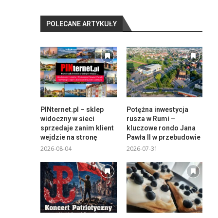
POLECANE ARTYKUŁY
PINternet.pl – sklep
Potężna inwestycja
widoczny w sieci
rusza w Rumi –
sprzedaje zanim klient
kluczowe rondo Jana
wejdzie na stronę
Pawła II w przebudowie
2026-08-04
2026-07-31