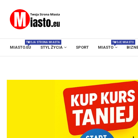
TWOJA STRONA MIASTA
TWOJE MIASTO
MIASTO.EU
STYL ŻYCIA
SPORT
MIASTO
BIZN