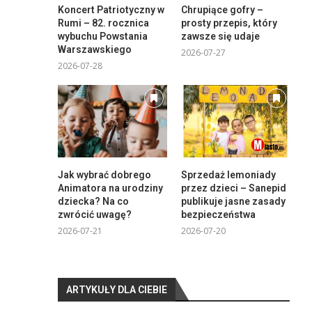
Koncert Patriotyczny w
Chrupiące gofry –
Rumi – 82. rocznica
prosty przepis, który
wybuchu Powstania
zawsze się udaje
Warszawskiego
2026-07-27
2026-07-28
Jak wybrać dobrego
Sprzedaż lemoniady
Animatora na urodziny
przez dzieci – Sanepid
dziecka? Na co
publikuje jasne zasady
zwrócić uwagę?
bezpieczeństwa
2026-07-21
2026-07-20
ARTYKUŁY DLA CIEBIE