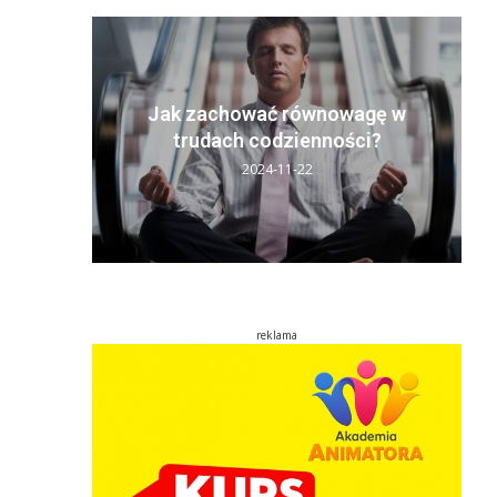
y sen:
ń
Jak zachować równowagę w
..
trudach codzienności?
2024-11-22
reklama