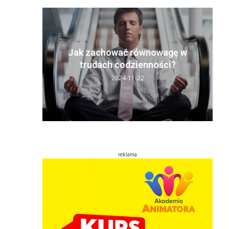
y sen:
ń
Jak zachować równowagę w
..
trudach codzienności?
2024-11-22
reklama