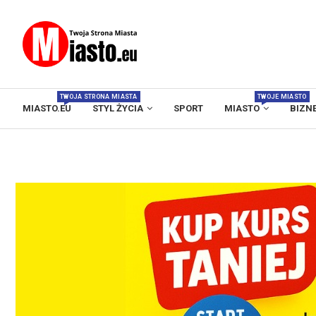
TWOJA STRONA MIASTA
TWOJE MIASTO
MIASTO.EU
STYL ŻYCIA
SPORT
MIASTO
BIZN