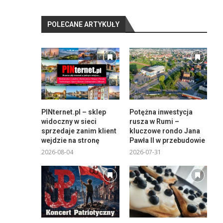
POLECANE ARTYKUŁY
PINternet.pl – sklep
Potężna inwestycja
widoczny w sieci
rusza w Rumi –
sprzedaje zanim klient
kluczowe rondo Jana
wejdzie na stronę
Pawła II w przebudowie
2026-08-04
2026-07-31