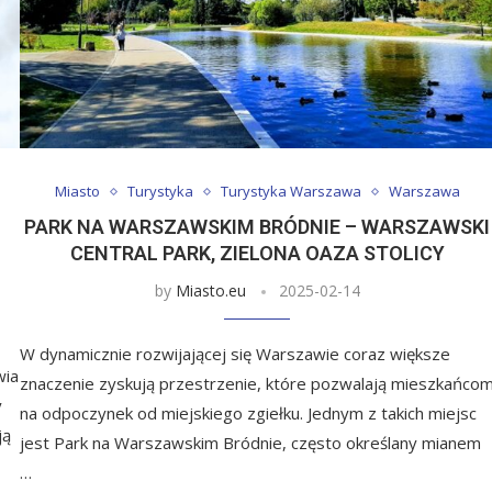
Miasto
Turystyka
Turystyka Warszawa
Warszawa
PARK NA WARSZAWSKIM BRÓDNIE – WARSZAWSKI
CENTRAL PARK, ZIELONA OAZA STOLICY
by
Miasto.eu
2025-02-14
W dynamicznie rozwijającej się Warszawie coraz większe
wia
znaczenie zyskują przestrzenie, które pozwalają mieszkańco
y
na odpoczynek od miejskiego zgiełku. Jednym z takich miejsc
ją
jest Park na Warszawskim Bródnie, często określany mianem
…