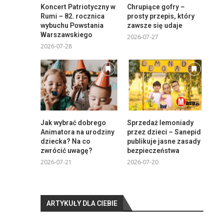
Koncert Patriotyczny w
Chrupiące gofry –
Rumi – 82. rocznica
prosty przepis, który
wybuchu Powstania
zawsze się udaje
Warszawskiego
2026-07-27
2026-07-28
Jak wybrać dobrego
Sprzedaż lemoniady
Animatora na urodziny
przez dzieci – Sanepid
dziecka? Na co
publikuje jasne zasady
zwrócić uwagę?
bezpieczeństwa
2026-07-21
2026-07-20
ARTYKUŁY DLA CIEBIE