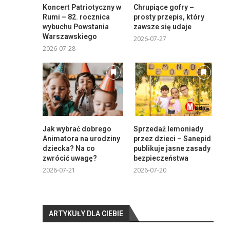
Koncert Patriotyczny w
Chrupiące gofry –
Rumi – 82. rocznica
prosty przepis, który
wybuchu Powstania
zawsze się udaje
Warszawskiego
2026-07-27
2026-07-28
Jak wybrać dobrego
Sprzedaż lemoniady
Animatora na urodziny
przez dzieci – Sanepid
dziecka? Na co
publikuje jasne zasady
zwrócić uwagę?
bezpieczeństwa
2026-07-21
2026-07-20
ARTYKUŁY DLA CIEBIE