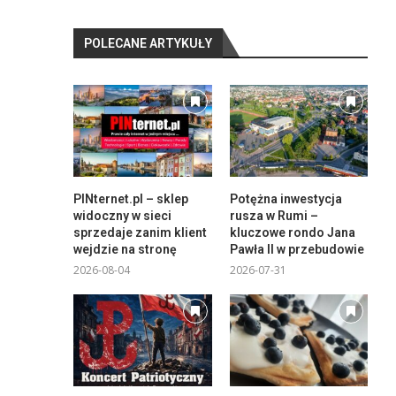
POLECANE ARTYKUŁY
PINternet.pl – sklep
Potężna inwestycja
widoczny w sieci
rusza w Rumi –
sprzedaje zanim klient
kluczowe rondo Jana
wejdzie na stronę
Pawła II w przebudowie
2026-08-04
2026-07-31