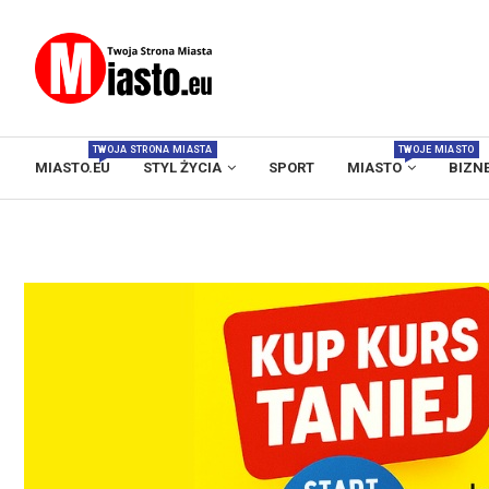
TWOJA STRONA MIASTA
TWOJE MIASTO
MIASTO.EU
STYL ŻYCIA
SPORT
MIASTO
BIZN