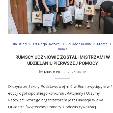
Dla Dzieci
Edukacja i Rozwój
Edukacja Rumia
Miasto
Rumia
RUMSCY UCZNIOWIE ZOSTALI MISTRZAMI W
UDZIELANIU PIERWSZEJ POMOCY
by
Miasto.eu
2025-06-16
Drużyna ze Szkoły Podstawowej nr 6 w Rumi zwyciężyła w 1
edycji ogólnopolskiego konkursu „Ratujemy i Uczymy
Ratować”, którego organizatorem jest Fundacja Wielka
Orkiestra Świątecznej Pomocy. Podczas rywalizacji