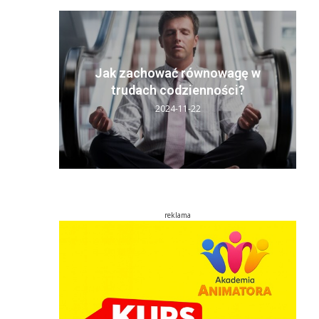
y sen:
ń
Jak zachować równowagę w
..
trudach codzienności?
2024-11-22
reklama