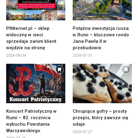
PINternet.pl – sklep
Potężna inwestycja rusza
widoczny w sieci
w Rumi – kluczowe rondo
sprzedaje zanim klient
Jana Pawła II w
wejdzie na stronę
przebudowie
2026-08-04
2026-07-31
Koncert Patriotyczny w
Chrupiące gofry – prosty
Rumi – 82. rocznica
przepis, który zawsze się
wybuchu Powstania
udaje
Warszawskiego
2026-07-27