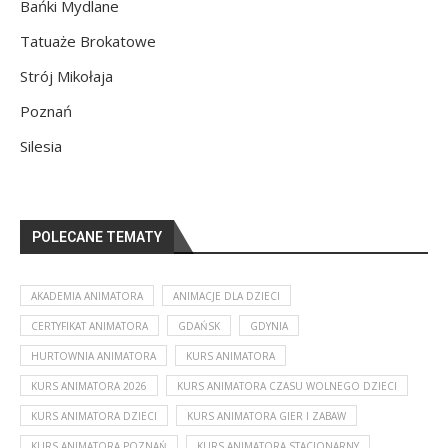
Bańki Mydlane
Tatuaże Brokatowe
Strój Mikołaja
Poznań
Silesia
POLECANE TEMATY
AKADEMIA ANIMATORA
ANIMACJE DLA DZIECI
CERTYFIKAT ANIMATORA
GDAŃSK
GDYNIA
HURTOWNIA ANIMATORA
KURS ANIMATORA
KURS ANIMATORA 2026
KURS ANIMATORA CZASU WOLNEGO DZIECI
KURS ANIMATORA DZIECI
KURS ANIMATORA GIER I ZABAW
KURS ANIMATORA POZNAŃ
KURS ANIMATORA STACJONARNY