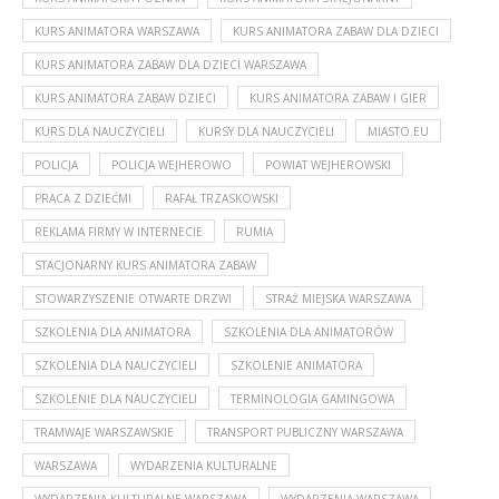
KURS ANIMATORA WARSZAWA
KURS ANIMATORA ZABAW DLA DZIECI
KURS ANIMATORA ZABAW DLA DZIECI WARSZAWA
KURS ANIMATORA ZABAW DZIECI
KURS ANIMATORA ZABAW I GIER
KURS DLA NAUCZYCIELI
KURSY DLA NAUCZYCIELI
MIASTO.EU
POLICJA
POLICJA WEJHEROWO
POWIAT WEJHEROWSKI
PRACA Z DZIEĆMI
RAFAŁ TRZASKOWSKI
REKLAMA FIRMY W INTERNECIE
RUMIA
STACJONARNY KURS ANIMATORA ZABAW
STOWARZYSZENIE OTWARTE DRZWI
STRAŻ MIEJSKA WARSZAWA
SZKOLENIA DLA ANIMATORA
SZKOLENIA DLA ANIMATORÓW
SZKOLENIA DLA NAUCZYCIELI
SZKOLENIE ANIMATORA
SZKOLENIE DLA NAUCZYCIELI
TERMINOLOGIA GAMINGOWA
TRAMWAJE WARSZAWSKIE
TRANSPORT PUBLICZNY WARSZAWA
WARSZAWA
WYDARZENIA KULTURALNE
WYDARZENIA KULTURALNE WARSZAWA
WYDARZENIA WARSZAWA