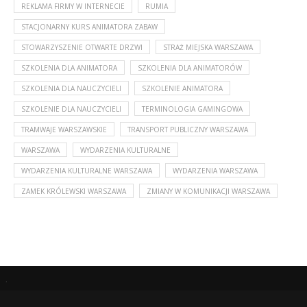
REKLAMA FIRMY W INTERNECIE
RUMIA
STACJONARNY KURS ANIMATORA ZABAW
STOWARZYSZENIE OTWARTE DRZWI
STRAŻ MIEJSKA WARSZAWA
SZKOLENIA DLA ANIMATORA
SZKOLENIA DLA ANIMATORÓW
SZKOLENIA DLA NAUCZYCIELI
SZKOLENIE ANIMATORA
SZKOLENIE DLA NAUCZYCIELI
TERMINOLOGIA GAMINGOWA
TRAMWAJE WARSZAWSKIE
TRANSPORT PUBLICZNY WARSZAWA
WARSZAWA
WYDARZENIA KULTURALNE
WYDARZENIA KULTURALNE WARSZAWA
WYDARZENIA WARSZAWA
ZAMEK KRÓLEWSKI WARSZAWA
ZMIANY W KOMUNIKACJI WARSZAWA
.