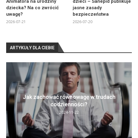
Animatora na urodziny
dzieci – Sanepid publikuje
dziecka? Na co zwrócić
jasne zasady
uwagę?
bezpieczeństwa
2026-07-21
2026-07-20
ARTYKUŁY DLA CIEBIE
Jak zachować równowagę w trudach
codzienności?
2024-11-22