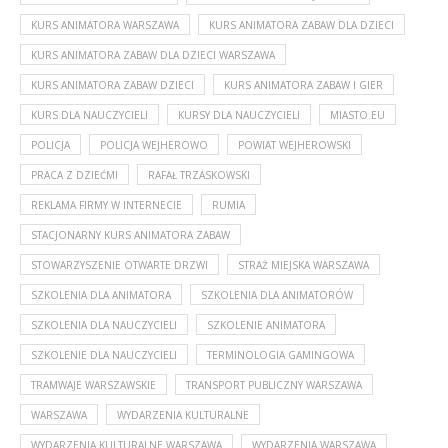
KURS ANIMATORA WARSZAWA
KURS ANIMATORA ZABAW DLA DZIECI
KURS ANIMATORA ZABAW DLA DZIECI WARSZAWA
KURS ANIMATORA ZABAW DZIECI
KURS ANIMATORA ZABAW I GIER
KURS DLA NAUCZYCIELI
KURSY DLA NAUCZYCIELI
MIASTO.EU
POLICJA
POLICJA WEJHEROWO
POWIAT WEJHEROWSKI
PRACA Z DZIEĆMI
RAFAŁ TRZASKOWSKI
REKLAMA FIRMY W INTERNECIE
RUMIA
STACJONARNY KURS ANIMATORA ZABAW
STOWARZYSZENIE OTWARTE DRZWI
STRAŻ MIEJSKA WARSZAWA
SZKOLENIA DLA ANIMATORA
SZKOLENIA DLA ANIMATORÓW
SZKOLENIA DLA NAUCZYCIELI
SZKOLENIE ANIMATORA
SZKOLENIE DLA NAUCZYCIELI
TERMINOLOGIA GAMINGOWA
TRAMWAJE WARSZAWSKIE
TRANSPORT PUBLICZNY WARSZAWA
WARSZAWA
WYDARZENIA KULTURALNE
WYDARZENIA KULTURALNE WARSZAWA
WYDARZENIA WARSZAWA