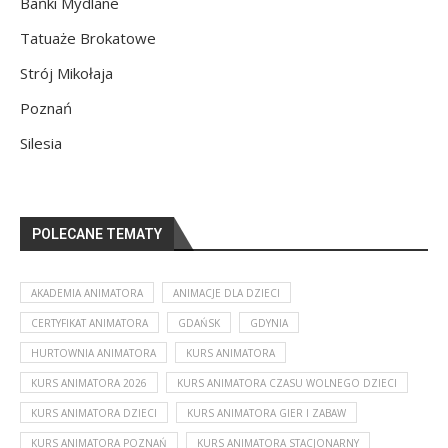
Bańki Mydlane
Tatuaże Brokatowe
Strój Mikołaja
Poznań
Silesia
POLECANE TEMATY
AKADEMIA ANIMATORA
ANIMACJE DLA DZIECI
CERTYFIKAT ANIMATORA
GDAŃSK
GDYNIA
HURTOWNIA ANIMATORA
KURS ANIMATORA
KURS ANIMATORA 2026
KURS ANIMATORA CZASU WOLNEGO DZIECI
KURS ANIMATORA DZIECI
KURS ANIMATORA GIER I ZABAW
KURS ANIMATORA POZNAŃ
KURS ANIMATORA STACJONARNY