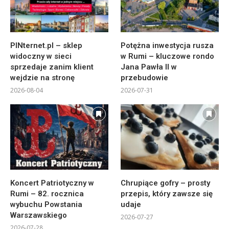
PINternet.pl – sklep
Potężna inwestycja rusza
widoczny w sieci
w Rumi – kluczowe rondo
sprzedaje zanim klient
Jana Pawła II w
wejdzie na stronę
przebudowie
2026-08-04
2026-07-31
Koncert Patriotyczny w
Chrupiące gofry – prosty
Rumi – 82. rocznica
przepis, który zawsze się
wybuchu Powstania
udaje
Warszawskiego
2026-07-27
2026-07-28