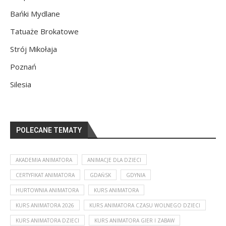
Bańki Mydlane
Tatuaże Brokatowe
Strój Mikołaja
Poznań
Silesia
POLECANE TEMATY
AKADEMIA ANIMATORA
ANIMACJE DLA DZIECI
CERTYFIKAT ANIMATORA
GDAŃSK
GDYNIA
HURTOWNIA ANIMATORA
KURS ANIMATORA
KURS ANIMATORA 2026
KURS ANIMATORA CZASU WOLNEGO DZIECI
KURS ANIMATORA DZIECI
KURS ANIMATORA GIER I ZABAW