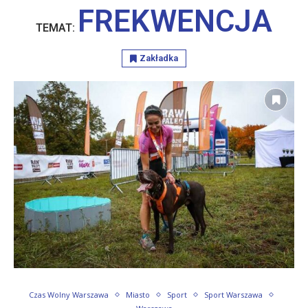
FREKWENCJA
TEMAT:
Zakładka
Czas Wolny Warszawa
Miasto
Sport
Sport Warszawa