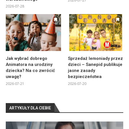
2026-07-27
2026-07-28
Jak wybrać dobrego
Sprzedaż lemoniady przez
Animatora na urodziny
dzieci – Sanepid publikuje
dziecka? Na co zwrócić
jasne zasady
uwagę?
bezpieczeństwa
2026-07-21
2026-07-20
ARTYKUŁY DLA CIEBIE