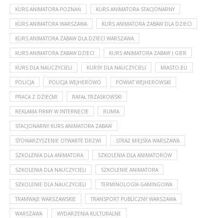
KURS ANIMATORA POZNAŃ
KURS ANIMATORA STACJONARNY
KURS ANIMATORA WARSZAWA
KURS ANIMATORA ZABAW DLA DZIECI
KURS ANIMATORA ZABAW DLA DZIECI WARSZAWA
KURS ANIMATORA ZABAW DZIECI
KURS ANIMATORA ZABAW I GIER
KURS DLA NAUCZYCIELI
KURSY DLA NAUCZYCIELI
MIASTO.EU
POLICJA
POLICJA WEJHEROWO
POWIAT WEJHEROWSKI
PRACA Z DZIEĆMI
RAFAŁ TRZASKOWSKI
REKLAMA FIRMY W INTERNECIE
RUMIA
STACJONARNY KURS ANIMATORA ZABAW
STOWARZYSZENIE OTWARTE DRZWI
STRAŻ MIEJSKA WARSZAWA
SZKOLENIA DLA ANIMATORA
SZKOLENIA DLA ANIMATORÓW
SZKOLENIA DLA NAUCZYCIELI
SZKOLENIE ANIMATORA
SZKOLENIE DLA NAUCZYCIELI
TERMINOLOGIA GAMINGOWA
TRAMWAJE WARSZAWSKIE
TRANSPORT PUBLICZNY WARSZAWA
WARSZAWA
WYDARZENIA KULTURALNE