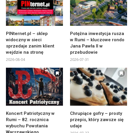
PINternet.pl – sklep
Potężna inwestycja rusza
widoczny w sieci
w Rumi – kluczowe rondo
sprzedaje zanim klient
Jana Pawła II w
wejdzie na stronę
przebudowie
2026-08-04
2026-07-31
Koncert Patriotyczny w
Chrupiące gofry – prosty
Rumi – 82. rocznica
przepis, który zawsze się
wybuchu Powstania
udaje
Warszawskiego