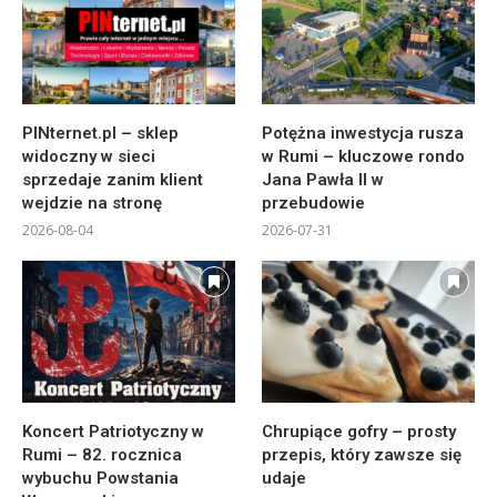
PINternet.pl – sklep
Potężna inwestycja rusza
widoczny w sieci
w Rumi – kluczowe rondo
sprzedaje zanim klient
Jana Pawła II w
wejdzie na stronę
przebudowie
2026-08-04
2026-07-31
Koncert Patriotyczny w
Chrupiące gofry – prosty
Rumi – 82. rocznica
przepis, który zawsze się
wybuchu Powstania
udaje