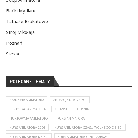
Bańki Mydlane
Tatuaże Brokatowe
Strój Mikołaja
Poznań
Silesia
POLECANE TEMATY
AKADEMIA ANIMATORA
ANIMACJE DLA DZIECI
CERTYFIKAT ANIMATORA
GDAŃSK
GDYNIA
HURTOWNIA ANIMATORA
KURS ANIMATORA
KURS ANIMATORA 2026
KURS ANIMATORA CZASU WOLNEGO DZIECI
KURS ANIMATORA DZIECI
KURS ANIMATORA GIER I ZABAW