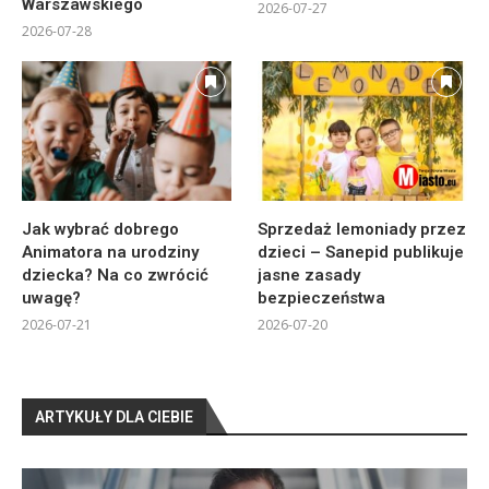
Warszawskiego
2026-07-27
2026-07-28
Jak wybrać dobrego
Sprzedaż lemoniady przez
Animatora na urodziny
dzieci – Sanepid publikuje
dziecka? Na co zwrócić
jasne zasady
uwagę?
bezpieczeństwa
2026-07-21
2026-07-20
ARTYKUŁY DLA CIEBIE