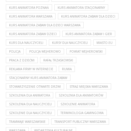
KURS ANIMATORA POZNAŃ
KURS ANIMATORA STACJONARNY
KURS ANIMATORA WARSZAWA
KURS ANIMATORA ZABAW DLA DZIECI
KURS ANIMATORA ZABAW DLA DZIECI WARSZAWA
KURS ANIMATORA ZABAW DZIECI
KURS ANIMATORA ZABAW I GIER
KURS DLA NAUCZYCIELI
KURSY DLA NAUCZYCIELI
MIASTO.EU
POLICJA
POLICJA WEJHEROWO
POWIAT WEJHEROWSKI
PRACA Z DZIEĆMI
RAFAŁ TRZASKOWSKI
REKLAMA FIRMY W INTERNECIE
RUMIA
STACJONARNY KURS ANIMATORA ZABAW
STOWARZYSZENIE OTWARTE DRZWI
STRAŻ MIEJSKA WARSZAWA
SZKOLENIA DLA ANIMATORA
SZKOLENIA DLA ANIMATORÓW
SZKOLENIA DLA NAUCZYCIELI
SZKOLENIE ANIMATORA
SZKOLENIE DLA NAUCZYCIELI
TERMINOLOGIA GAMINGOWA
TRAMWAJE WARSZAWSKIE
TRANSPORT PUBLICZNY WARSZAWA
WARSZAWA
WYDARZENIA KULTURALNE