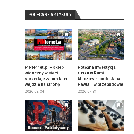
POLECANE ARTYKUŁY
PINternet.pl – sklep
Potężna inwestycja
widoczny w sieci
rusza w Rumi –
sprzedaje zanim klient
kluczowe rondo Jana
wejdzie na stronę
Pawła II w przebudowie
2026-08-04
2026-07-31