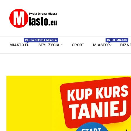
TWOJA STRONA MIASTA
TWOJE MIASTO
MIASTO.EU
STYL ŻYCIA
SPORT
MIASTO
BIZN