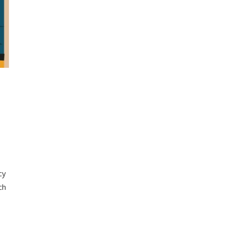
cy
ch