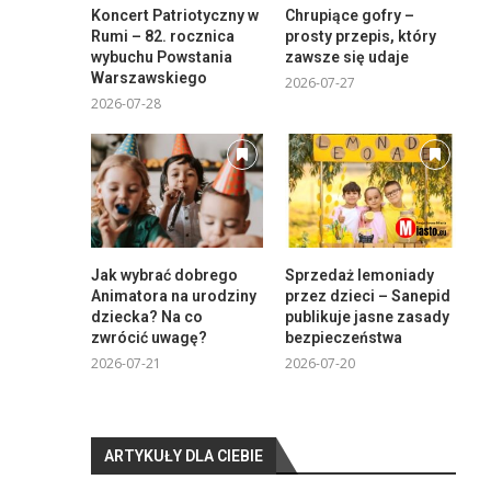
Koncert Patriotyczny w
Chrupiące gofry –
Rumi – 82. rocznica
prosty przepis, który
wybuchu Powstania
zawsze się udaje
Warszawskiego
2026-07-27
2026-07-28
Jak wybrać dobrego
Sprzedaż lemoniady
Animatora na urodziny
przez dzieci – Sanepid
dziecka? Na co
publikuje jasne zasady
zwrócić uwagę?
bezpieczeństwa
2026-07-21
2026-07-20
ARTYKUŁY DLA CIEBIE