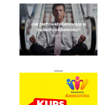
y sen:
ń
Jak zachować równowagę w
..
trudach codzienności?
2024-11-22
reklama