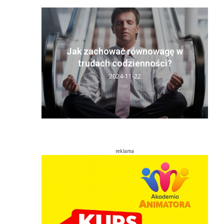
y sen:
ń
Jak zachować równowagę w
..
trudach codzienności?
2024-11-22
reklama