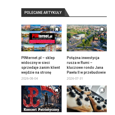
POLECANE ARTYKUŁY
PINternet.pl – sklep
Potężna inwestycja
widoczny w sieci
rusza w Rumi –
sprzedaje zanim klient
kluczowe rondo Jana
wejdzie na stronę
Pawła II w przebudowie
2026-08-04
2026-07-31