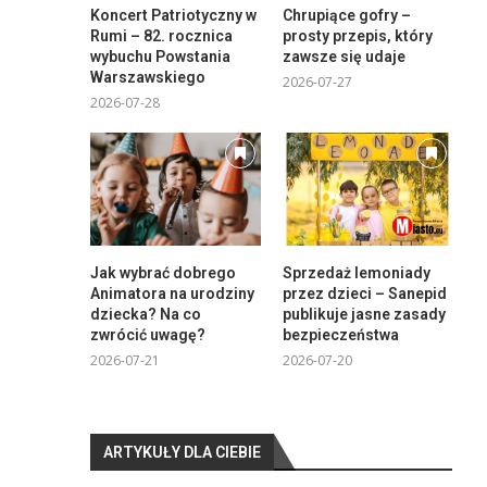
Koncert Patriotyczny w
Chrupiące gofry –
Rumi – 82. rocznica
prosty przepis, który
wybuchu Powstania
zawsze się udaje
Warszawskiego
2026-07-27
2026-07-28
Jak wybrać dobrego
Sprzedaż lemoniady
Animatora na urodziny
przez dzieci – Sanepid
dziecka? Na co
publikuje jasne zasady
zwrócić uwagę?
bezpieczeństwa
2026-07-21
2026-07-20
ARTYKUŁY DLA CIEBIE