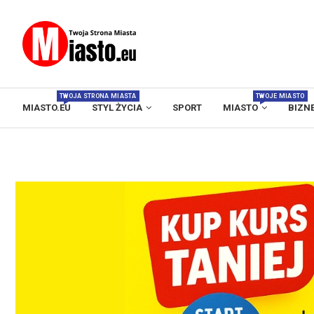
TWOJA STRONA MIASTA
TWOJE MIASTO
MIASTO.EU
STYL ŻYCIA
SPORT
MIASTO
BIZN