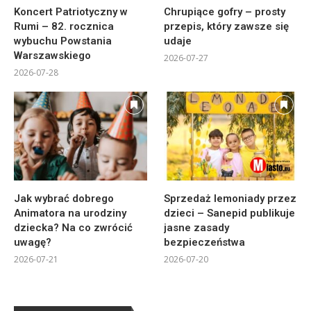
Koncert Patriotyczny w
Chrupiące gofry – prosty
Rumi – 82. rocznica
przepis, który zawsze się
wybuchu Powstania
udaje
Warszawskiego
2026-07-27
2026-07-28
Jak wybrać dobrego
Sprzedaż lemoniady przez
Animatora na urodziny
dzieci – Sanepid publikuje
dziecka? Na co zwrócić
jasne zasady
uwagę?
bezpieczeństwa
2026-07-21
2026-07-20