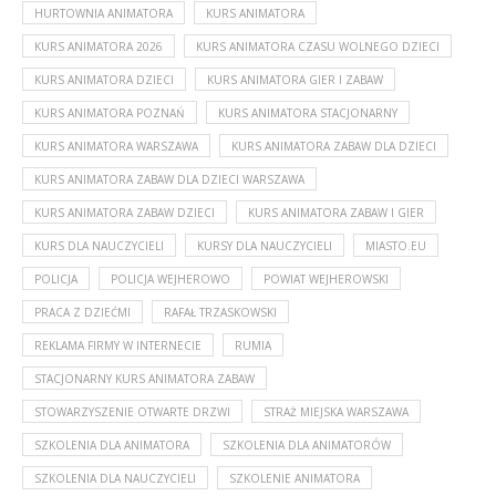
HURTOWNIA ANIMATORA
KURS ANIMATORA
KURS ANIMATORA 2026
KURS ANIMATORA CZASU WOLNEGO DZIECI
KURS ANIMATORA DZIECI
KURS ANIMATORA GIER I ZABAW
KURS ANIMATORA POZNAŃ
KURS ANIMATORA STACJONARNY
KURS ANIMATORA WARSZAWA
KURS ANIMATORA ZABAW DLA DZIECI
KURS ANIMATORA ZABAW DLA DZIECI WARSZAWA
KURS ANIMATORA ZABAW DZIECI
KURS ANIMATORA ZABAW I GIER
KURS DLA NAUCZYCIELI
KURSY DLA NAUCZYCIELI
MIASTO.EU
POLICJA
POLICJA WEJHEROWO
POWIAT WEJHEROWSKI
PRACA Z DZIEĆMI
RAFAŁ TRZASKOWSKI
REKLAMA FIRMY W INTERNECIE
RUMIA
STACJONARNY KURS ANIMATORA ZABAW
STOWARZYSZENIE OTWARTE DRZWI
STRAŻ MIEJSKA WARSZAWA
SZKOLENIA DLA ANIMATORA
SZKOLENIA DLA ANIMATORÓW
SZKOLENIA DLA NAUCZYCIELI
SZKOLENIE ANIMATORA